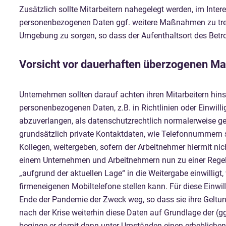
Zusätzlich sollte Mitarbeitern nahegelegt werden, im Inter
personenbezogenen Daten ggf. weitere Maßnahmen zu treff
Umgebung zu sorgen, so dass der Aufenthaltsort des Betroff
Vorsicht vor dauerhaften überzogenen 
Unternehmen sollten darauf achten ihren Mitarbeitern hin
personenbezogenen Daten, z.B. in Richtlinien oder Einwil
abzuverlangen, als datenschutzrechtlich normalerweise geb
grundsätzlich private Kontaktdaten, wie Telefonnummern sei
Kollegen, weitergeben, sofern der Arbeitnehmer hiermit nic
einem Unternehmen und Arbeitnehmern nun zu einer Rege
„aufgrund der aktuellen Lage“ in die Weitergabe einwilligt
firmeneigenen Mobiltelefone stellen kann. Für diese Einwi
Ende der Pandemie der Zweck weg, so dass sie ihre Geltung
nach der Krise weiterhin diese Daten auf Grundlage der (gg
beginge er damit dann unter Umständen einen erheblichen 