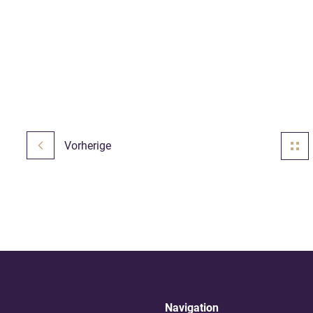
Rahmen der Unternehmensnachfolge in besonderem Masse d
Familiengesellschaften zugute.
Vorherige
Navigation